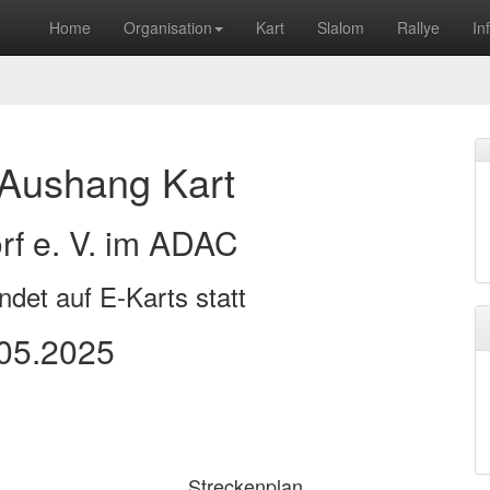
Home
Organisation
Kart
Slalom
Rallye
In
r Aushang Kart
f e. V. im ADAC
ndet auf E-Karts statt
05.2025
Streckenplan